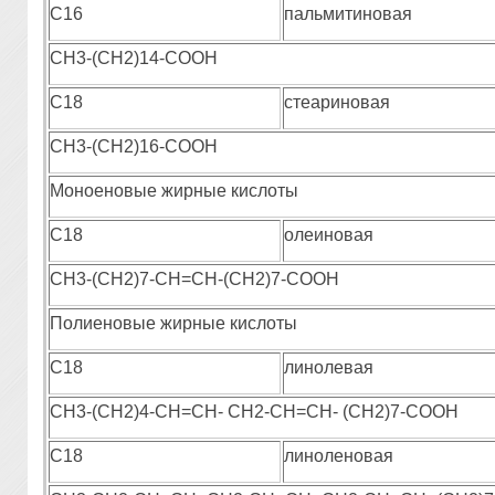
С16
пальмитиновая
СН3-(СН2)14-СООН
С18
стеариновая
СН3-(СН2)16-СООН
Моноеновые жирные кислоты
С18
олеиновая
СН3-(СН2)7-СН=СН-(СН2)7-СООН
Полиеновые жирные кислоты
С18
линолевая
СН3-(СН2)4-СН=СН- СН2-СН=СН- (СН2)7-СООН
С18
линоленовая