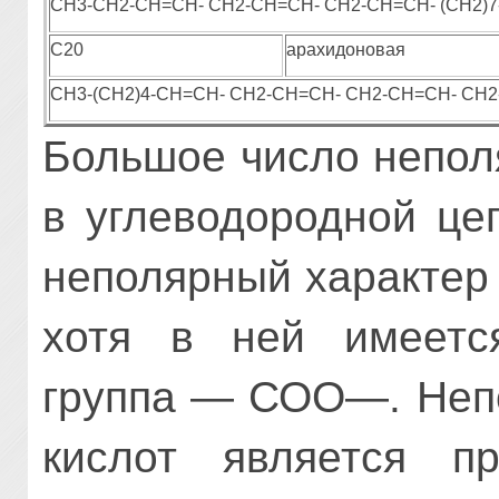
СН3-СН2-СН=СН- СН2-СН=СН- СН2-СН=СН- (СН2)
С20
арахидоновая
СН3-(СН2)4-СН=СН- СН2-СН=СН- СН2-СН=СН- СН2
Большое число непо
в углеводородной це
неполярный характер
хотя в ней имеет­с
группа — СОО—. Неп
кислот является пр