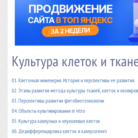
Культура клеток и ткан
01. Клеточная инженерия. История и перспективы ее развития
02. Этапы развития метода культуры тканей, клеток и изолиро
03. Перспективы развития фитобиотехнологии
04. Объекты культивирования in vitro
05. Культура каллусных и опухолевых клеток
06. Дедифференцировка клеток и каллусогенез