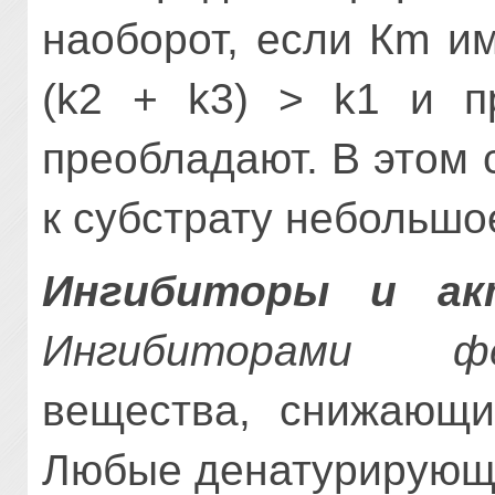
наобо­рот, если Кm и
(k2 + k3) > k1 и п
преобладают. В этом
к субстрату небольшо
Ингибиторы и ак
Ингибиторами фе
вещества, снижающи
Любые денатурирующи