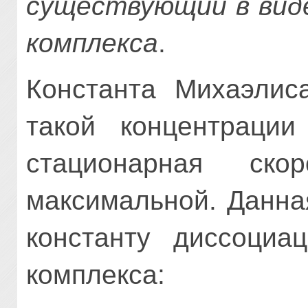
существующий в вид
комплекса
.
Константа Михаэлиса
такой концентра­ции
стационарная ско
максимальной. Данна
кон­станту диссоциа
комплекса: