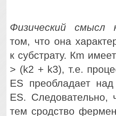
Физический смысл 
том, что она характе
к субстрату. Кm имее
> (k2 + k3), т.е. про
ES преоб­ладает над
ES. Следовательно, 
тем сродство фермен