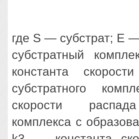
где S — субстрат; Е
субстратный комп­л
константа скорост
субстратного комп
скорости распада
комплекса с образов
k3 — константа ско