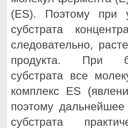
(ES). Поэтому при 
субстрата концентра
следовательно, раст
продук­та. При б
субстрата все моле
комплекс ES (явлен
поэтому даль­нейшее
субстрата практи