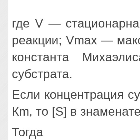
где V — стационарна
реакции; Vmax — мак
константа Михаэлис
субстрата.
Если концентрация суб
Кm, то [S] в знамена
Тогда