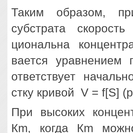
Таким образом, при
субстрата скорость
циональна концентр
вается уравнением п
ответствует начальн
стку кривой V = f[S] (
При высоких концент
Кm, когда Кm можно