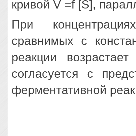
кривой V =f [S], пара
При концентрация
сравнимых с констан
реакции возрастает
согласуется с пред
ферментативной реак­