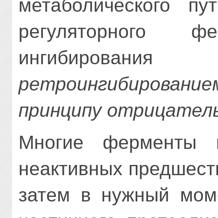
метаболического пу
регуляторного 
ингибирова
ретроингибированием
принципу отрицатель
Многие ферменты 
неактивных предше­с
затем в нужный моме