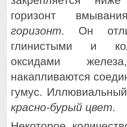
закрепляется ниже
горизонт вмыва
горизонт
. Он отли
глинистыми и кол
оксидами желез
накапливаются соеди
гумус. Иллювиальный
красно-бурый цвет
.
Некоторое количест