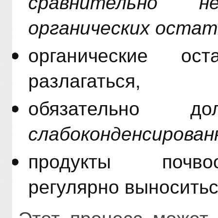
сравнительно н
органических остат
органические ос
разлагаться,
обязательно до
слабоконденсирован
продукты почво
регулярно выноситьс