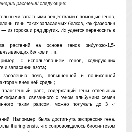
енерии растений
следующие:
тельными запасными веществами с помощью генов,
делены гены таких запасаемых белков, как фазеолин
 — из гороха и ряд других. Их удается переносить в
за растений на основе генов рибулозо-1,5-
язывающих белков и т. п.;
пример, с использованием генов, кодирующих
е и запасании азота;
м, засолению почв, повышенной и пониженной
акторам внешней среды;
н трансгенный рапс, содержащий гены отдельных
эпкефалина, связанного с геном альбумина семян
еянного таким рапсом, можно получать до 3 кг
ений. Например, была достигнута экспрессия гена,
ллы thuringiensis, что сопровождалось биосинтезом