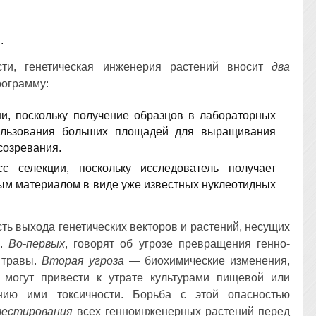
.
ти, генетическая инженерия растений вносит
два
рограмму:
и, поскольку получение образцов в лабораторных
пользования больших площадей для выращивания
созревания.
с селекции, поскольку исследователь получает
м материалом в виде уже известных нуклеотидных
ь выхода генетических векторов и растений, несущих
в.
Во-первых
, говорят об угрозе превращения генно-
 травы.
Вторая угроза
— биохимические изменения,
 могут привести к утрате культурами пищевой или
нию ими токсичности. Борьба с этой опасностью
естирования
всех генноинженерных растений перед