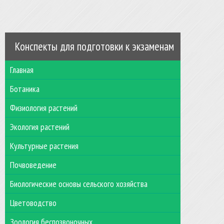
Конспекты для подготовки к экзаменам
Главная
Ботаника
Физиология растений
Экология растений
Культурные растения
Почвоведение
Биологические основы сельского хозяйства
Цветоводство
Зоология беспозвоночных