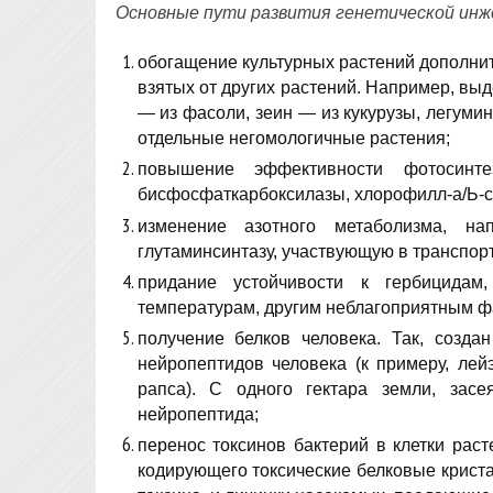
Основные пути развития генетической инж
обогащение культурных растений дополни
взятых от других растений. Например, вы
— из фасоли, зеин — из кукурузы, легумин
отдельные негомологичные растения;
повышение эффективности фотосинте
бисфосфаткарбоксилазы, хлорофилл-а/Ь-св
изменение азотного метаболизма, на
глутаминсинтазу, участвующую в транспорт
придание устойчивости к гербицида
температурам, другим неблагоприятным ф
получение белков человека. Так, созда
нейропептидов человека (к примеру, лей
рапса). С одного гектара земли, зас
нейропептида;
перенос токсинов бактерий в клетки раст
кодирующего токсические белковые криста