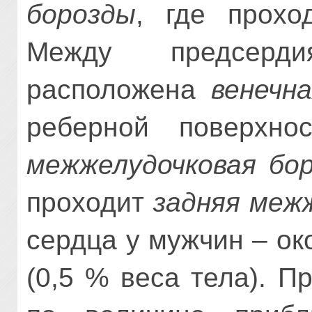
борозды
, где прохо
Между предсерд
расположена
венечн
реберной поверхн
межжелудочковая бо
проходит
задняя межж
сердца у мужчин – око
(0,5 % веса тела). П