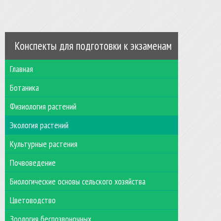
Конспекты для подготовки к экзаменам
Главная
Ботаника
Физиология растений
Экология растений
Культурные растения
Почвоведение
Биологические основы сельского хозяйства
Цветоводство
Зоология беспозвоночных