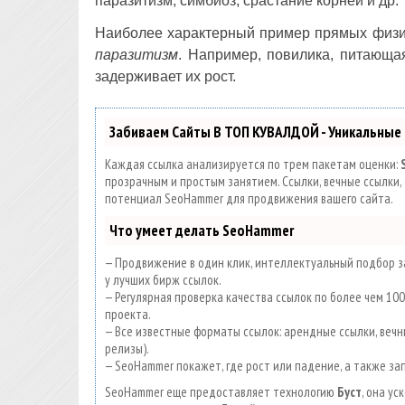
паразитизм, симбиоз, срастание корней и др.
Наиболее характерный пример прямых физио
паразитизм
. Например, повилика, питающа
задерживает их рост.
Забиваем Сайты В ТОП КУВАЛДОЙ - Уникальные
Каждая ссылка анализируется по трем пакетам оценки:
прозрачным и простым занятием. Ссылки, вечные ссылки, 
потенциал SeoHammer для продвижения вашего сайта.
Что умеет делать SeoHammer
— Продвижение в один клик, интеллектуальный подбор за
у лучших бирж ссылок.
— Регулярная проверка качества ссылок по более чем 1
проекта.
— Все известные форматы ссылок: арендные ссылки, вечны
релизы).
— SeoHammer покажет, где рост или падение, а также за
SeoHammer еще предоставляет технологию
Буст
, она у