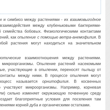
ти и симбиоз между растениями - их
взаимовыгодное
взаимодействия между клубеньковыми бактериями-
 семейства бобовых. Физиологическими контактами
ений, как
опыление с помощью ветра-анемофилия
. В
бой растения могут находиться на значительном
иотические
взаимоотношения между растениями.
 микроорганизмы. Опыление растений насекомыми
мые, участвующие в опылении, переносят пыльцу от
 контакты между ними. В процессе опыления могут
роцесс называется
орнитофилия
. В косвенных
о участвуют микроорганизмы. Например, корневая
ели) сильно изменяет окружающую почвенную среду
 создает благоприятные условия для поселения там
ениями корней дуба и органическими остатками.