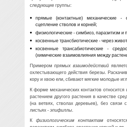
следующие группы:
прямые (контактные) механические - 
сцепление стволов и корней;
физиологические - симбиоз, паразитизм и 
косвенные трансбиотические - через живо
косвенные трансабиотические - средо
(химические взаимовлияния между растен
Примером
прямых взаимодействий
являетс
охлестывающего действия березы. Раскачива
кору и хвою ели, сбивают мягкие молодые иг
К форме механических контактов относится
растением другого растения в качестве сре
(на ветвях, стволах деревьев), без связи
листьях -
эпифиллы
.
К
физиологическим контактам
относятся