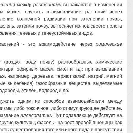
ошения между растениями
выражаются в изменении
м может служить взаимовлияние растений через
бление солнечной радиации при затенении почвы,
к, ель, затеняя почву, вытесняет из-под своего полога
еления теневых и тенеустойчивых видов.
растений - это взаимодействие через
химические
(воздух, воду, почву) разнообразные химические
ектара, эфирных масел, смол и т.д.; при вымывании
, например, деревьев, теряют калий, натрий, магний
вые выделения) газообразные вещества, выделяемые
дороды, этилен, водород и др.
лужить одним из способов взаимодействия между
низмы либо токсичное, либо стимулирующее действие.
 название
аллелопатии
. Нут подавляюще действует на
 другие культуры, фасоль - на рост яровой пшеницы Как
ть существования того или иного вида в присутствии