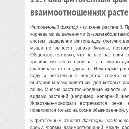
взаимоотношениях расте
Фитогенный фактор
- влияние растений. П
корневыми выделениями (экзометаболитами)
систем, выделении фитонцидов (летучих ве
мыши не выносят запаха бузины, поэтом
Общеизвестен факт, что не все растения с
тропических лесах произрастают лианы-душ
сдавливают его и удушают. Некоторые раст
воду и питательные вещества своего хо
обитания многих животных, для которых ра
пищи. Многие растительноядные животные 
видами растений (например, непарный шел
Животные-монофаги встречаются реже,
появляются только на сосне обыкновенной, у
К фитогенным относят
факторы воздействи
среду
. Формы взаимоотношений между рас