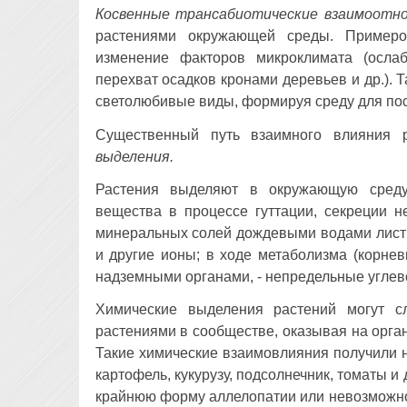
Косвенные трансабиотические
взаимоотн
растениями окружающей среды. Примеро
изменение факторов микроклимата (осла
перехват осадков кронами деревьев и др.). Та
светолюбивые виды, формируя среду для пос
Существенный путь взаимного влияния 
выделения.
Растения выделяют в окружающую среду 
вещества в процессе гуттации, секреции н
минеральных солей дождевыми водами листья
и другие ионы; в ходе метаболизма (корне
надземными органами, - непредельные углево
Химические выделения растений могут с
растениями в сообществе, оказывая на орга
Такие химические взаимовлияния получили
картофель, кукурузу, подсолнечник, томаты и
крайнюю форму аллелопатии или невозможнос