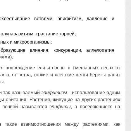
охлестывание ветвями, эпифитизм, давление и
полупаразитизм, срастание корней;
тных и микроорганизмы;
образующие влияния, конкуренции, аллелопатия
иями).
я повреждение ели и сосны в смешанных лесах от
ясь от ветра, тонкие и хлесткие ветви березы ранят
лы.
 и так называемый
эпифитизм
- использование одним
ды обитания. Растения, живущие на других растениях
 с почвой называются
эпифиты
, а поселяющиеся на
 такие взаимоотношения между растениями, как