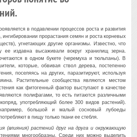
ний.
роявляется в подавлении процессов роста и развития
, ингибировании прорастания семян и роста корневых
ществ), угнетающих другие организмы. Известно, что
у ее издавна высаживали вокруг хранилищ зерна.
очетаются в одном букете (черемуха и тюльпаны). В
ители, которые, обвивая ствол дерева, постепенно
ения, поселяясь на других, паразитируют, используя
зяина. Растительные сообщества являются местом
стения как фитогенный фактор выступают в качестве
являются полифагами, то есть питаются различными
копряд, употребляющий более 300 видов растений).
 например, большой и малый сосновый лубоеды
потребляют в пищу только ткани ее стебля.
я (влияния) растений друг на друга и окружающую
тениями многообразны. Среди них можно выделить