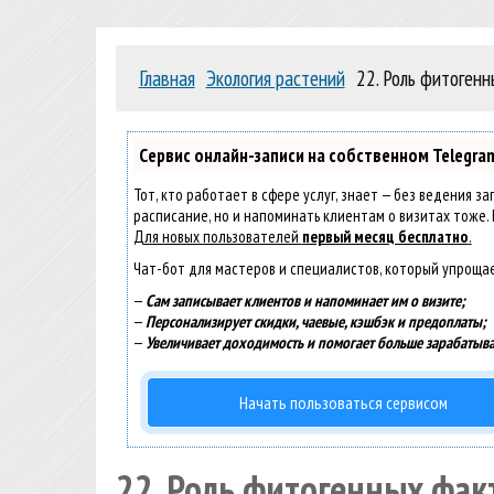
Главная
Экология растений
22. Роль фитоген
Сервис онлайн-записи на собственном Telegra
Тот, кто работает в сфере услуг, знает — без ведения з
расписание, но и напоминать клиентам о визитах тоже
Для новых пользователей
первый месяц бесплатно
.
Чат-бот для мастеров и специалистов, который упроща
—
Сам записывает клиентов и напоминает им о визите;
—
Персонализирует скидки, чаевые, кэшбэк и предоплаты;
—
Увеличивает доходимость и помогает больше зарабатыва
Начать пользоваться сервисом
22. Роль фитогенных фак