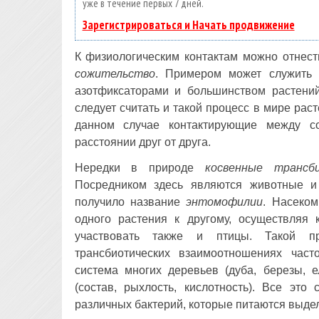
уже в течение первых 7 дней.
Зарегистрироваться и Начать продвижение
К физиологическим контактам можно отнес
сожительство
. Примером может служить 
азотфиксаторами и большинством растений
следует считать и такой процесс в мире раст
данном случае контактирующие между со
расстоянии друг от друга.
Нередки в природе
косвенные трансб
Посредником здесь являются животные и
получило название
энтомофилии
. Насеко
одного растения к другому, осуществляя
участвовать также и птицы. Такой п
трансбиотических взаимоотношениях част
система многих деревьев (дуба, березы, 
(состав, рыхлость, кислотность). Все это
различных бактерий, которые питаются выдел