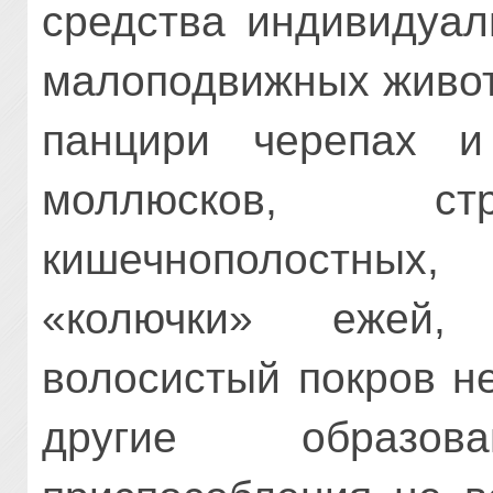
средства индивидуал
малоподвижных живот
панцири че­репах и
моллюсков, стр
кишечнополостных,
«колючки» ежей, 
волосистый покров н
другие образо