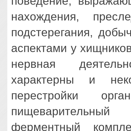
поведение, выражаю
нахождения, пресл
подстерегания, добы
аспектами у хищнико
нервная деятель
характерны и неко
перестройки орг
пищеварительны
ферментный компле