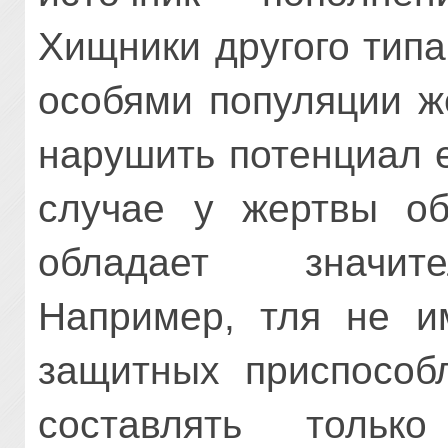
Хищники другого тип
особями популяции ж
нару­шить потенциал 
случае у жертвы об
обладает значите
Например, тля не им
защитных приспособ
состав­лять тольк