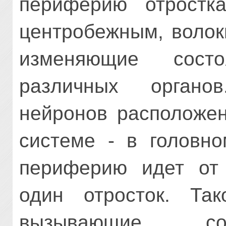
периферию отростк
центробежным, волок
изме­няющие сост
различных органо
нейронов расположен
системе - в головно
периферию идет от 
один отросток. Та
вызывающие сок