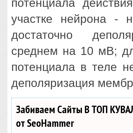
потенциала действи
участке нейрона - н
достаточно депол
среднем на 10 мВ; д
потенциала в теле н
деполяризация мембра
Забиваем Сайты В ТОП КУВА
от SeoHammer