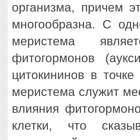
организма, причем э
многообразна. С одн
меристема являе
фитогормонов (аукс
цитокининов в точке
меристема служит ме
влияния фитогормоно
клетки, что сказы