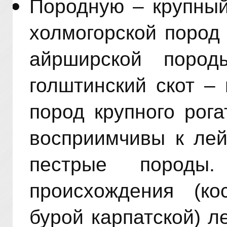
Породную – крупный
холмогорской пород
айрширской поро
голштинский скот –
пород крупного рог
восприимчивы к лей
пестрые породы
происхождения (кос
бурой карпатской) л