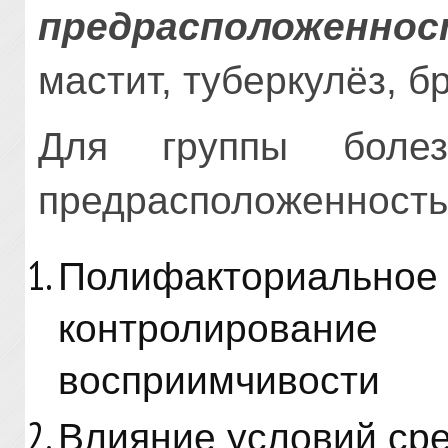
предрасположенно
мастит, туберкулёз, б
Для группы болез
предрасположенность
Полифакториальн
контролирован
восприимчивости
Влияние условий ср