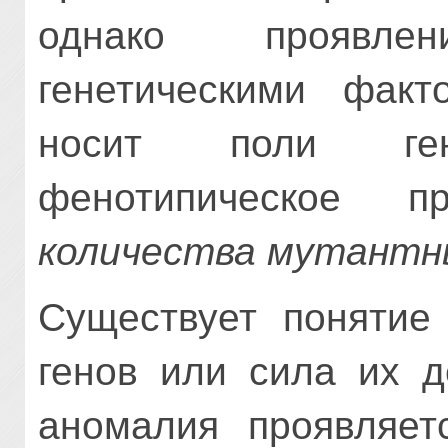
однако проявле
генетическими факт
носит поли ген
фенотипическое п
количества мутантн
Существует поняти
генов или сила их д
аномалия проявляетс