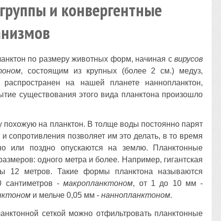
 группы и конвергентные
анизмов
ланктон по размеру животных форм, начиная с
вирусов
тоном
, состоящим из крупных (более 2 см.) медуз,
е распространен на нашей планете наннопланктон,
ытие существования этого вида планктона произошло
 похожую на планктон. В толще воды постоянно парят
 и сопротивления позволяет им это делать, в то время
о или поздно опускаются на землю. Планктонные
размеров: одного метра и более. Например, гигантская
ны 12 метров. Такие формы планктона называются
0 сантиметров -
макропланктоном
, от 1 до 10 мм -
нктоном
и мельче 0,05 мм -
наннопланктоном
.
анктонной сеткой можно отфильтровать планктонные