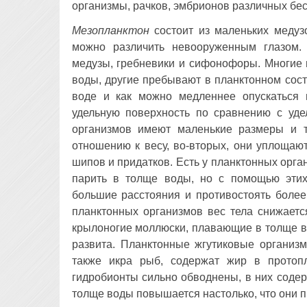
организмы, рачков, эмбрионов различных бе
Мезопланктон
состоит из маленьких медузо
можно различить невооруженным глазом
медузы, гребневики и сифонофоры. Многие 
воды, другие пребывают в планктонном сост
воде и как можно медленнее опускаться 
удельную поверхность по сравнению с уде
организмов имеют маленькие размеры и т
отношению к весу, во-вторых, они уплощают
шипов и придатков. Есть у планктонных орга
парить в толще воды, но с помощью этих
большие расстояния и противостоять более
планктонных организмов вес тела снижаетс
крылоногие моллюски, плавающие в толще в
развита. Планктонные жгутиковые организм
также икра рыб, содержат жир в прото
гидробионты сильно обводнены, в них содер
толще воды повышается настолько, что они п