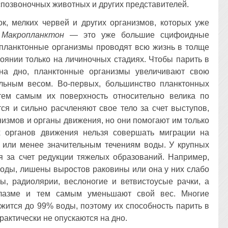
спозвоночных животных и других представителей.
к, мелких червей и других организмов, которых уже
.
Макропланктон
— это уже большие сцифоидные
планктонные организмы проводят всю жизнь в толще
оянии только на личиночных стадиях. Чтобы парить в
на дно, планктонные организмы увеличивают свою
льным весом. Во-первых, большинство планктонных
ем самым их поверхность относительно велика по
ся и сильно расчленяют свое тело за счет выступов,
низмов и органы движения, но они помогают им только
 органов движения нельзя совершать миграции на
 или менее значительным течениям воды. У крупных
я за счет редукции тяжелых образований. Например,
оды, лишены выростов раковины или она у них слабо
ы, радиолярии, веслоногие и ветвистоусые рачки, а
плазме и тем самым уменьшают свой вес. Многие
жится до 99% воды, поэтому их способность парить в
рактически не опускаются на дно.