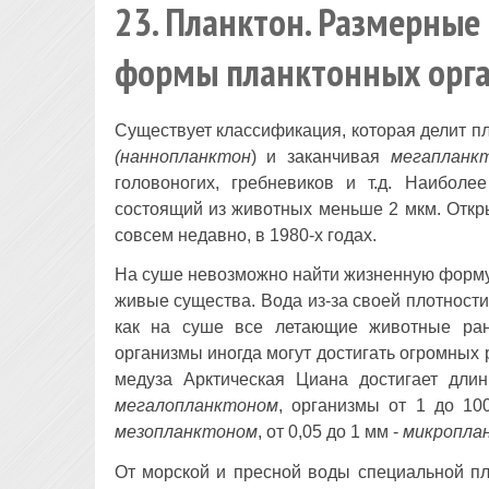
23. Планктон. Размерные
формы планктонных орг
Существует классификация, которая делит п
(наннопланктон
) и заканчивая
мегапланк
головоногих, гребневиков и т.д. Наиболе
состоящий из животных меньше 2 мкм. Откр
совсем недавно, в 1980-х годах.
На суше невозможно найти жизненную форму
живые существа. Вода из-за своей плотности
как на суше все летающие животные ран
организмы иногда могут достигать огромных 
медуза Арктическая Циана достигает дли
мегалопланктоном
, организмы от 1 до 10
мезопланктоном
, от 0,05 до 1 мм -
микропла
От морской и пресной воды специальной пл