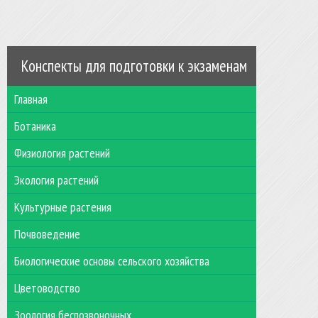
Конспекты для подготовки к экзаменам
Главная
Ботаника
Физиология растений
Экология растений
Культурные растения
Почвоведение
Биологические основы сельского хозяйства
Цветоводство
Зоология беспозвоночных