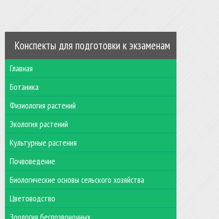
Конспекты для подготовки к экзаменам
Главная
Ботаника
Физиология растений
Экология растений
Культурные растения
Почвоведение
Биологические основы сельского хозяйства
Цветоводство
Зоология беспозвоночных