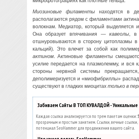
микрофотографиях как плотные тельца.
Миозиновые филаменты
находятся в де
располагаются рядом с филаментами актина
волокнам. Медиатор, который выделяется и
Она образует впячивания —
кавеолы
, в
отшнуровываются в сторону цитоплазмы в 
кальций). Это влечет за собой как полим
актином
. Актиновые филаменты смещаются
усилие передается на плазмолемму, и вся 
стороны нервной системы прекращается
деполимеризуется и «миофибриллы» распада
существуют в гладких миоцитах
только в пе
Забиваем Сайты В ТОП КУВАЛДОЙ - Уникальные
Каждая ссылка анализируется по трем пакетам оценки:
прозрачным и простым занятием. Ссылки, вечные ссылки, 
потенциал SeoHammer для продвижения вашего сайта.
Что умеет делать SeoHammer