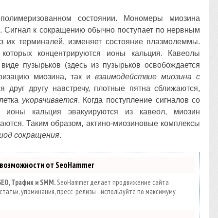
полимеризованном состоянии. Мономеры миозина
. Сигнал к сокращению обычно поступает по нервным
з их терминалей, изменяет состояние плазмолеммы.
 которых концентрируются ионы кальция. Кавеолы
виде пузырьков (здесь из пузырьков освобождается
еризацию миозина, так и
взаимодействие миозина с
 друг другу навстречу, плотные пятна сближаются,
клетка
укорачивается
. Когда поступление сигналов со
, ионы кальция эвакуируются из кавеол, миозин
ются. Таким образом, актино-миозиновые комплексы
риод сокращения
.
 возможности от SeoHammer
SEO, Трафик и SMM.
SeoHammer делает продвижение сайта
статьи, упоминания, пресс-релизы - используйте по максимуму