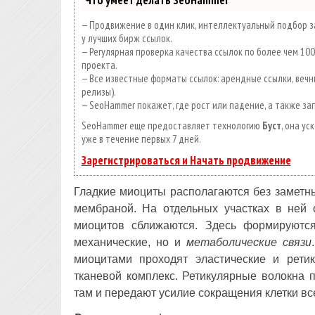
— Продвижение в один клик, интеллектуальный подбор за
у лучших бирж ссылок.
— Регулярная проверка качества ссылок по более чем 1
проекта.
— Все известные форматы ссылок: арендные ссылки, вечны
релизы).
— SeoHammer покажет, где рост или падение, а также за
SeoHammer еще предоставляет технологию
Буст
, она у
уже в течение первых 7 дней.
Зарегистрироваться и Начать продвижение
Гладкие миоциты располагаются без заметн
мембраной. На отдельных участках в ней 
миоцитов сближаются. Здесь формируют
механические, но и
метаболические связи
миоцитами проходят эластические и рети
тканевой комплекс. Ретикулярные волокна 
там и передают усилие сокращения клетки в