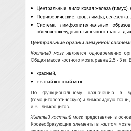
Центральные: вилочковая железа (тимус), ко
Периферические: кров, лимфа, селезенка,
Система лимфоэпителиальных образов
оболочек желудочно-кишечного тракта, ды
Центральные органы иммунной систем
Костный мозг
является одновременно орг
Общая масса костного мозга равна 2,5 - 3 кг.
красный,
желтый костный мозг.
По функциональному назначению в
к
(гемоцитопоэтическую) и лимфоидную ткани, 
и В - лимфоцитов.
Желтый костный мозг
представлен в основ
Кровеобразующие элементы в желтом мозге 