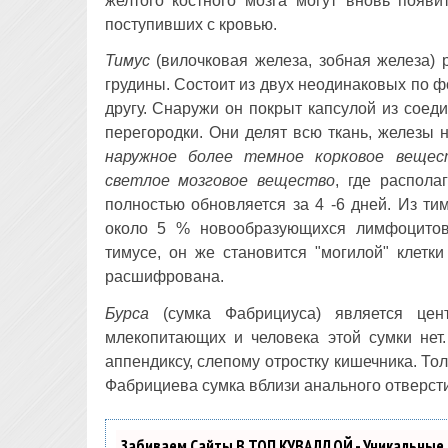
желтого костного мозга могут вновь появи
поступивших с кровью.
Тимус
(вилочковая железа, зобная железа) 
грудины. Состоит из двух неодинаковых по ф
другу. Снаружи он покрыт капсулой из соеди
перегородки. Они делят всю ткань, железы 
наружное более темное корковое вещес
светлое мозговое вещество
, где распола
полностью обновляется за 4 -6 дней. Из т
около 5 % новообразующихся лимфоцитов.
тимусе, он же становится "могилой" клетк
расшифрована.
Бурса
(сумка Фабрициуса) является цен
млекопитающих и человека этой сумки нет.
аппендиксу, слепому отростку кишечника. То
Фабрициева сумка вблизи анального отверсти
Забиваем Сайты В ТОП КУВАЛДОЙ - Уникальные