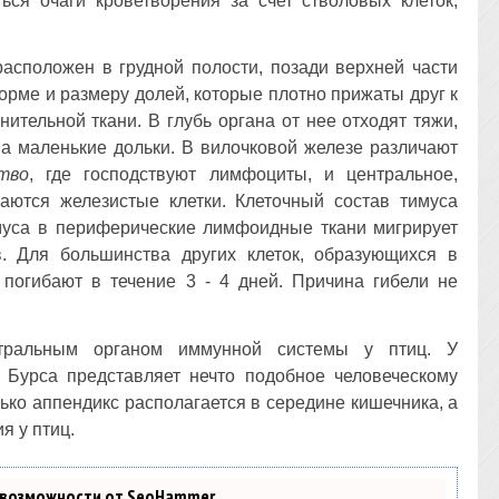
ться очаги кроветворения за счет стволовых клеток,
расположен в грудной полости, позади верхней части
орме и размеру долей, которые плотно прижаты друг к
нительной ткани. В глубь органа от нее отходят тяжи,
на маленькие дольки. В вилочковой железе различают
тво
, где господствуют лимфоциты, и центральное,
гаются железистые клетки. Клеточный состав тимуса
имуса в периферические лимфоидные ткани мигрирует
 Для большинства других клеток, образующихся в
и погибают в течение 3 - 4 дней. Причина гибели не
тральным органом иммунной системы у птиц. У
 Бурса представляет нечто подобное человеческому
лько аппендикс располагается в середине кишечника, а
я у птиц.
 возможности от SeoHammer