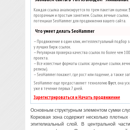
Каждая ссылка анализируется по трем пакетам оценки:
прозрачным и простым занятием. Ссылки, вечные ссылки, 
потенциал SeoHammer для продвижения вашего сайта.
Что умеет делать SeoHammer
— Продвижение в один клик, интеллектуальный подбор за
у лучших бирж ссылок.
— Регулярная проверка качества ссылок по более чем 1
проекта.
— Все известные форматы ссылок: арендные ссылки, вечны
релизы).
— SeoHammer покажет, где рост или падение, а также за
SeoHammer еще предоставляет технологию
Буст
, она у
уже в течение первых 7 дней.
Зарегистрироваться и Начать продвижение
Основным структурным элементом сумки служ
Корковая зона содержит несколько плотных
эпителиальный слой. В центральной част