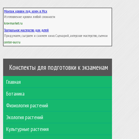
Монтаж кровли под ключ в Мск
Изготовление кровли любой сложности
krovmarket.ru
Театральное мастерство для детей
Придумаем, сыграем и снимем кино. Сценарий, актерское мастерство, съемки
center-our.ru
Конспекты для подготовки к экзаменам
Главная
Ботаника
Физиология растений
Экология растений
Культурные растения