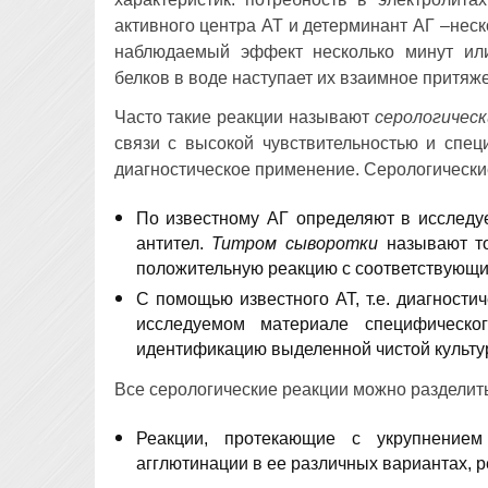
активного центра АТ и детерминант АГ –неск
наблюдаемый эффект несколько минут или
белков в воде наступает их взаимное притяж
Часто такие реакции называют
серологичес
связи с высокой чувствительностью и спе
диагностическое применение. Серологически
По известному АГ определяют в исследу
антител.
Титром сыворотки
называют то
положительную реакцию с соответствующи
С помощью известного АТ, т.е. диагност
исследуемом материале специфическо
идентификацию выделенной чистой культу
Все серологические реакции можно разделить
Реакции, протекающие с укрупнением
агглютинации в ее различных вариантах, 