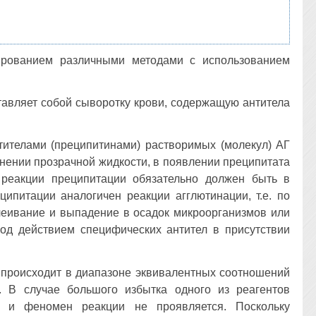
рованием различными методами с использованием
тавляет собой сыворотку крови, содержащую антитела
нтителами (преципитинами) растворимых (молекул) АГ
нении прозрачной жидкости, в появлении преципитата
я реакции преципитации обязательно должен быть в
ципитации аналогичен реакции агглютинации, т.е. по
леивание и выпадение в осадок микроорганизмов или
 под действием специфических антител в присутствии
 происходит в диапазоне эквивалентных соотношений
. В случае большого избытка одного из реагентов
Т и феномен реакции не проявляется. Поскольку