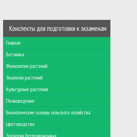
Конспекты для подготовки к экзаменам
Главная
Ботаника
Физиология растений
Экология растений
Культурные растения
Почвоведение
Биологические основы сельского хозяйства
Цветоводство
Зоология беспозвоночных