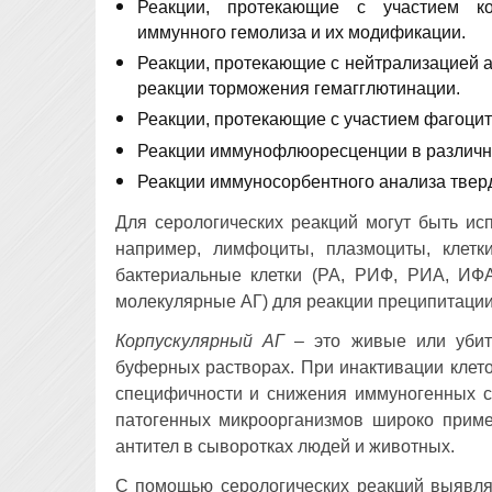
Реакции, протекающие с участием ко
иммунного гемолиза и их модификации.
Реакции, протекающие с нейтрализацией а
реакции торможения гемагглютинации.
Реакции, протекающие с участием фагоцит
Реакции иммунофлюоресценции в различн
Реакции иммуносорбентного анализа твер
Для серологических реакций могут быть ис
например, лимфоциты, плазмоциты, клетк
бактериальные клетки (РА, РИФ, РИА, ИФА
молекулярные АГ) для реакции преципитации,
Корпускулярный АГ
– это живые или убиты
буферных растворах. При инактивации клет
специфичности и снижения иммуногенных с
патогенных микроорганизмов широко приме
антител в сыворотках людей и животных.
С помощью серологических реакций выявля