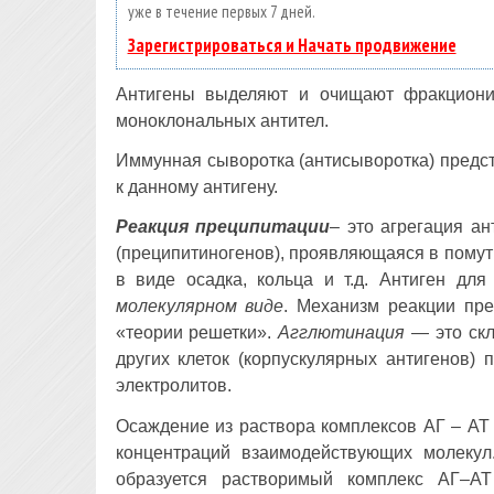
уже в течение первых 7 дней.
Зарегистрироваться и Начать продвижение
Антигены выделяют и очищают фракциони
моноклональных антител.
Иммунная сыворотка (антисыворотка) предс
к данному антигену.
Реакция преципитации
– это агрегация а
(преципитиногенов), проявляющаяся в помут
в виде осадка, кольца и т.д. Антиген дл
молекулярном виде
. Механизм реакции пре
«теории решетки».
Агглютинация
— это ск
других клеток (корпускулярных антигенов)
электролитов.
Осаждение из раствора комплексов АГ – АТ
концентраций взаимодействующих молекул
образуется растворимый комплекс АГ–А