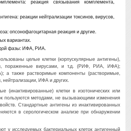
мплемента: реакция связывания комплемента,
нтигена: реакции нейтрализации токсинов, вирусов,
оза: опсонофагоцитарная реакция и другие.
ых вариантах.
дой фазы: ИФА, РИА.
пользованы целые клетки (корпускулярные антигены),
и, пораженные вирусами, и т.д. (РИФ, РИА, ИФА);
); а также растворимые компоненты (растворимые,
 нейтрализации, ИФА и других.
е (инактивированные) клетки в изотонических или
ок пользуются методами, не вызывающими изменения
войств. Стандартные антигены из инактивированных
няются в серологическом анализе при обнаружении
ют у исследуемых бактериальных клеток антигенный