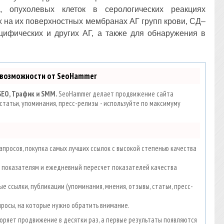
в, опухолевых клеток в серологических реакциях
 на их поверхностных мембранах АГ групп крови, СД–
цифических и других АГ, а также для обнаружения в
 возможности от SeoHammer
SEO, Трафик и SMM.
SeoHammer делает продвижение сайта
статьи, упоминания, пресс-релизы - используйте по максимуму
просов, покупка самых лучших ссылок с высокой степенью качества
00 показателям и ежедневный пересчет показателей качества
е ссылки, публикации (упоминания, мнения, отзывы, статьи, пресс-
просы, на которые нужно обратить внимание.
скоряет продвижение в десятки раз, а первые результаты появляются