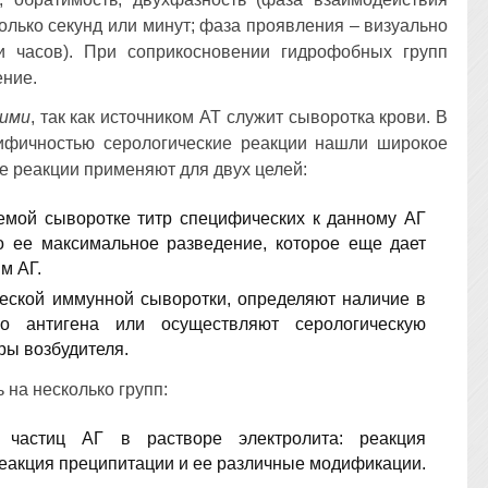
олько секунд или минут; фаза проявления – визуально
 часов). При соприкосновении гидрофобных групп
ение.
кими
, так как источником АТ служит сыворотка крови. В
цифичностью серологические реакции нашли широкое
е реакции применяют для двух целей:
емой сыворотке титр специфических к данному АГ
 ее максимальное разведение, которое еще дает
м АГ.
ической иммунной сыворотки, определяют наличие в
го антигена или осуществляют серологическую
ры возбудителя.
 на несколько групп:
 частиц АГ в растворе электролита: реакция
реакция преципитации и ее различные модификации.