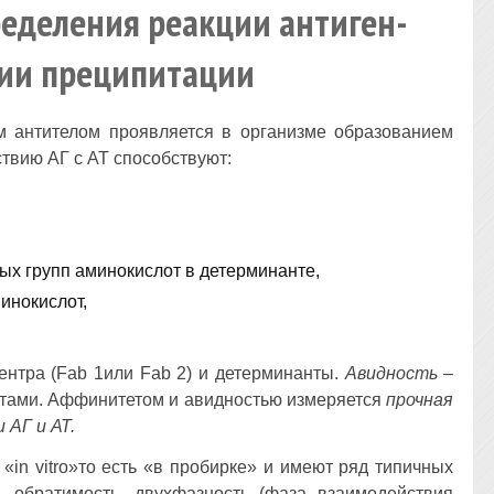
еделения реакции антиген-
ции преципитации
м антителом проявляется в организме образованием
твию АГ с АТ способствуют:
х групп аминокислот в детерминанте,
инокислот,
центра (Fab 1или Fab 2) и детерминанты.
Авидность
–
антами. Аффинитетом и авидностью измеряется
прочная
 АГ и АТ.
«in vitro»то есть «в пробирке» и имеют ряд типичных
х, обратимость, двухфазность (фаза взаимодействия