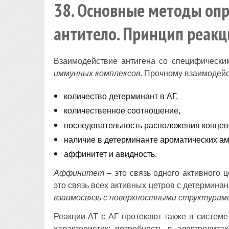
38. Основные методы опр
антитело. Принцип реак
Взаимодействие антигена со специфически
иммунных комплексов
. Прочному взаимодейс
количество детерминант в АГ,
количественное соотношение,
последовательность расположения концевы
наличие в детерминанте ароматических ам
аффинитет и авидность.
Аффинитет
– это связь одного активного 
это cвязь всех активных цетров с детермин
взаимосвязь с поверхностными структурами
Реакции АТ с АГ протекают также в системе 
характеристик: потребность в электролита