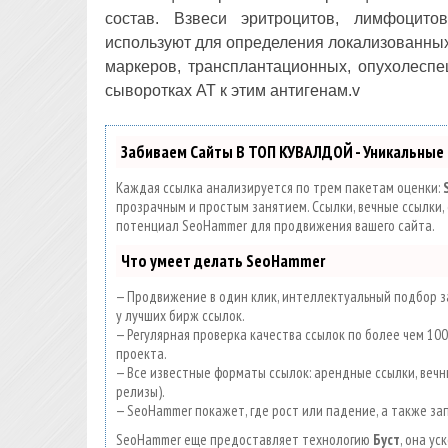
состав. Взвеси эритроцитов, лимфоцито
используют для определения локализованных
маркеров, трансплантационных, опухолеспе
сыворотках АТ к этим антигенам.v
Забиваем Сайты В ТОП КУВАЛДОЙ - Уникальные
Каждая ссылка анализируется по трем пакетам оценки:
прозрачным и простым занятием. Ссылки, вечные ссылки, 
потенциал SeoHammer для продвижения вашего сайта.
Что умеет делать SeoHammer
— Продвижение в один клик, интеллектуальный подбор за
у лучших бирж ссылок.
— Регулярная проверка качества ссылок по более чем 1
проекта.
— Все известные форматы ссылок: арендные ссылки, вечны
релизы).
— SeoHammer покажет, где рост или падение, а также за
SeoHammer еще предоставляет технологию
Буст
, она у