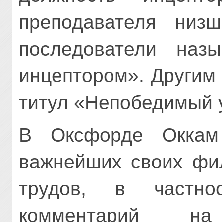
преподавателя низш
последователи наз
инцептором». Другим
титул «Непобедимый 
В Оксфорде Оккам
важнейших своих фил
трудов, в частно
комментарий н