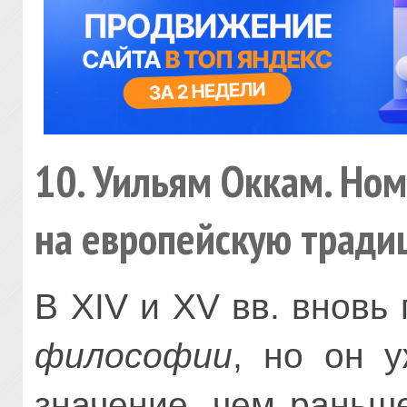
10. Уильям Оккам. Но
на европейскую трад
В XIV и XV вв. вновь
философии
, но он 
значение, чем раньш