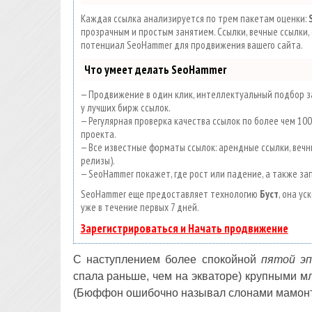
Каждая ссылка анализируется по трем пакетам оценки:
прозрачным и простым занятием. Ссылки, вечные ссылки, 
потенциал SeoHammer для продвижения вашего сайта.
Что умеет делать SeoHammer
— Продвижение в один клик, интеллектуальный подбор за
у лучших бирж ссылок.
— Регулярная проверка качества ссылок по более чем 1
проекта.
— Все известные форматы ссылок: арендные ссылки, вечны
релизы).
— SeoHammer покажет, где рост или падение, а также за
SeoHammer еще предоставляет технологию
Буст
, она у
уже в течение первых 7 дней.
Зарегистрироваться и Начать продвижение
С наступлением более спокойной
пятой эп
спала раньше, чем на экваторе) крупными 
(Бюффон ошибочно называл слонами мамонт