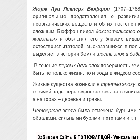
Жорж Луи Леклерк Бюффон
(1707–1788
оригинальные представления о развити
неорганических веществ и об их постепенн
сложным. Бюффон видел
доказательство е
животных
и объяснял его у близких видов
естествоиспытателей, высказавшихся в пол
выделяет в истории Земли
шесть эпох и доб
В течение
первых двух эпох
поверхность земн
быть не только жизни, но и воды в жидком со
Живые существа возникли в
третью эпоху
,
горячей воде первозданного океана появили
а на горах – деревья и травы.
Четвертая эпоха
была отмечена бурными г
обвалами, сильными бурями, потопами и т.п
Забиваем Сайты В ТОП КУВАЛДОЙ - Уникальные