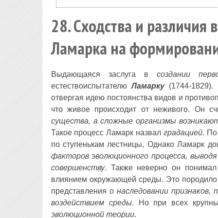
28. Сходства и различия 
Ламарка на формировани
Выдающаяся заслуга в
создании перв
естествоиспытателю
Ламарку
(1744-1829).
отвергая идею постоянства видов и противо
что живое происходит от неживого. Он сч
существа, а сложные организмы возникают
Такое процесс Ламарк назвал
градацией
. П
по ступенькам лестницы, Однако Ламарк д
факторов эволюционного процесса, выводя
совершенству
. Также неверно он понимал
влиянием окружающей среды. Это породило 
представления
о наследовании признаков,
воздействием среды
. Но при всех крупн
эволюционной теории
.