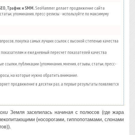
SEO, Трафик и SMM.
SeoHammer делает продвижение сайта
статьи, упоминания, пресс-релизы - используйте по максимуму
просов, покупка самых лучших ссылок с высокой степенью качества
00 показателям и ежедневный пересчет показателей качества
е ссылки, публикации (упоминания, мнения, отзывы, статьи, пресс-
просы, на которые нужно обратить внимание.
скоряет продвижение в десятки раз, а первые результаты появляются
охи
Земля заселилась начиная с полюсов (где жара
млекопитающими (носорогами, гиппопотамами, слонами
ов)).