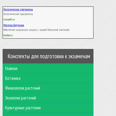
Логистические программы
Логистические программы
transoft.ru
Мастика битумная
Обеспечьте надежную защиту с нашей битумной мастикой
texdos.ru
Конспекты для подготовки к экзаменам
Главная
Ботаника
Физиология растений
Экология растений
Культурные растения