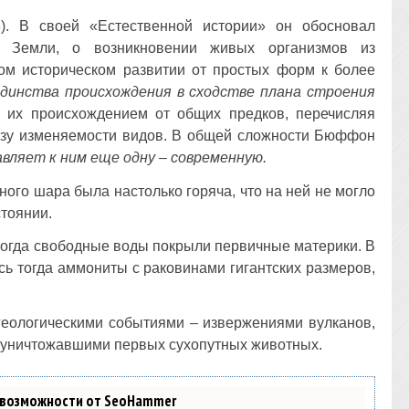
). В своей «Естественной истории» он обосновал
и Земли, о возникновении живых организмов из
ом историческом развитии от простых форм к более
динства происхождения в сходстве плана строения
 их происхождением от общих предков, перечисляя
ьзу изменяемости видов. В общей сложности Бюффон
авляет к ним еще одну – современную.
ого шара была настолько горяча, что на ней не могло
стоянии.
 когда свободные воды покрыли первичные материки. В
сь тогда аммониты с раковинами гигантских размеров,
еологическими событиями – извержениями вулканов,
., уничтожавшими первых сухопутных животных.
 возможности от SeoHammer