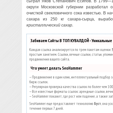
сыграл Яков Степанович Есипов. В 1799—1
округи Московской губернии разработал 
очисткой свекловичного сока известью. В нач
сахара из 250 кг сахара-сырца, выраб
кристаллический сахар
.
Забиваем Сайты В ТОП КУВАЛДОЙ - Уникальные
Каждая ссылка анализируется по трем пакетам оценки:
простым занятием. Ссылки, вечные ссылки, статьи, упом
продвижения вашего сайта.
Что умеет делать SeoHammer
— Продвижение в один клик, интеллектуальный подбор за
бирж ссылок.
— Регулярная проверка качества ссылок по более чем 10
— Все известные форматы ссылок: арендные ссылки, вечны
— SeoHammer покажет, где рост или падение, а также за
SeoHammer еще предоставляет технологию
Буст
, она у
течение первых 7 дней.