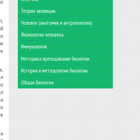
то
Теория эволюции
л,
Человек (анатомия и антропология)
ой
Физиология человека
го
ик
Иммунология
ее
Методика преподавания биологии
История и методология биологии
а
,
ыл
Общая биология
го
ал
на
но
не
ра