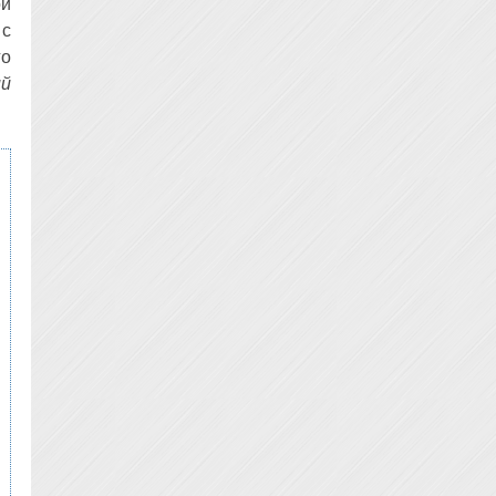
ой
 с
го
ий