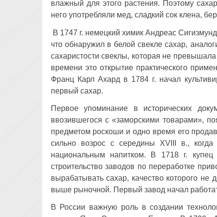
влажный для этого растения. Поэтому сахар
него употребляли мед, сладкий сок клена, бе
В 1747 г. немецкий химик Андреас Сигизмунд
что обнаружил в белой свекле сахар, аналог
сахаристости свеклы, которая не превышала 
времени это открытие практического приме
Франц Карл Ахард в 1784 г. начал культиви
первый сахар.
Первое упоминание в исторических док
ввозившегося с «заморскими товарами», поя
предметом роскоши и одно время его прода
сильно возрос с середины XVIII в., когд
национальным напитком. В 1718 г. купец
строительство заводов по переработке прив
вырабатывать сахар, качество которого не 
выше рыночной. Первый завод начал работать
В России важную роль в создании техноло