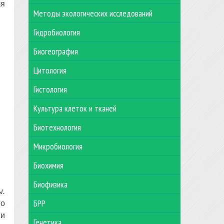
я
Методы экологических исследований
Гидробиология
Биогеография
Цитология
Гистология
Культура клеток и тканей
Биотехнология
Микробиология
Биохимия
Биофизика
ы.
БРР
го
 и
Генетика