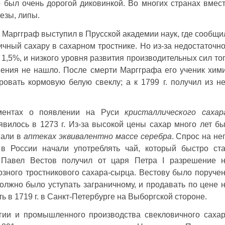
 был очень дорогой диковинкой. Во многих странах вмес
резы, липы.
 Маргграф выступил в Прусской академии наук, где сообщи
ичный сахару в сахарном тростнике. Но из-за недостаточн
1,5%, и низкого уровня развития производительных сил то
нения не нашло. После смерти Маргграфа его ученик хим
ровать кормовую белую свеклу; а к 1799 г. получил из н
ументах о появлении на Руси
кристаллического сахар
вилось в 1273 г. Из-за высокой цены сахар много лет б
вали в
аптеках эквивалентно массе серебра
. Спрос на не
а в России начали употреблять чай, который быстро ст
 Павел Вестов получил от царя Петра I разрешение 
озного тростникового сахара-сырца. Вестову было поруче
должно было уступать заграничному, и продавать по цене 
 в 1719 г. в Санкт-Петербурге на Выборгской стороне.
гии и промышленного производства свекловичного саха