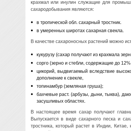
крахмал или инулин служащие для промыш
сахародобывания являются:
в тропической обл. сахарный тростник.
в умеренных широтах сахарная свекла.
В качестве сахароносных растений можно исп
кукурузу (сахар получают из крахмала зерна
сорго (зерно и стебли, содержащие до 12% 
цикорий, выдвигаемый вследствие высоко
дополнение к свекле,
топинамбур (земляная груша);
бахчевые раст. (арбузы, дыни, тыква), д
засушливых областях.
В настоящее время сахар получают глав
Выпускается в виде сахарного песка и сах
тростника, который растет в Индии, Китае,