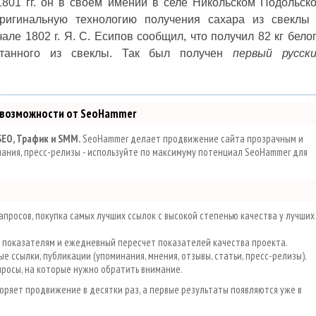
801 гг. он в своем имении в селе Никольском Подольск
оригинальную технологию получения сахара из свеклы
але 1802 г. Я. С. Есипов сообщил, что получил 82 кг бело
отанного из свеклы. Так был получен
первый русск
 возможности от SeoHammer
SEO, Трафик и SMM.
SeoHammer делает продвижение сайта прозрачным и
инания, пресс-релизы - используйте по максимуму потенциал SeoHammer для
просов, покупка самых лучших ссылок с высокой степенью качества у лучших
0 показателям и ежедневный пересчет показателей качества проекта.
е ссылки, публикации (упоминания, мнения, отзывы, статьи, пресс-релизы).
просы, на которые нужно обратить внимание.
скоряет продвижение в десятки раз, а первые результаты появляются уже в