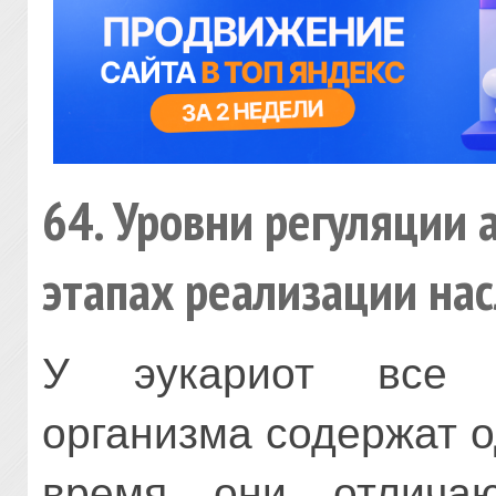
64. Уровни регуляции 
этапах реализации на
У эукариот все к
организма содержат о
время они отлича