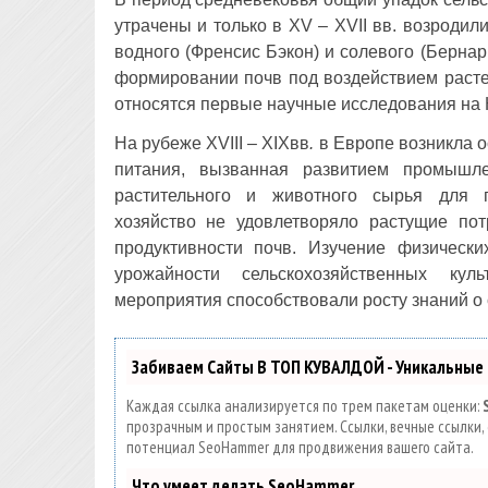
утрачены и только в XV – XVII вв. возродил
водного (Френсис Бэкон) и солевого (Бернар
формировании почв под воздействием расте
относятся первые научные исследования на К
На рубеже XVIII – XIXвв
.
в Европе возникла о
питания, вызванная развитием промышле
растительного и животного сырья для 
хозяйство не удовлетворяло растущие по
продуктивности почв. Изучение физических
урожайности сельскохозяйственных кул
мероприятия способствовали росту знаний о 
Забиваем Сайты В ТОП КУВАЛДОЙ - Уникальные
Каждая ссылка анализируется по трем пакетам оценки:
прозрачным и простым занятием. Ссылки, вечные ссылки, 
потенциал SeoHammer для продвижения вашего сайта.
Что умеет делать SeoHammer