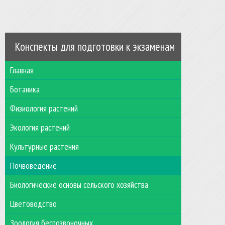
Конспекты для подготовки к экзаменам
Главная
Ботаника
Физиология растений
Экология растений
Культурные растения
Почвоведение
Биологические основы сельского хозяйства
Цветоводство
Зоология беспозвоночных