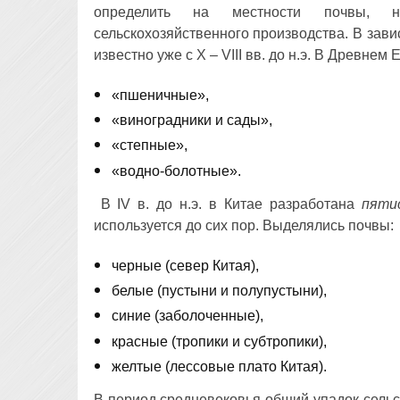
определить на местности почвы, 
сельскохозяйственного производства. В зави
известно уже с X – VIII вв. до н.э. В Древнем
«пшеничные»,
«виноградники и сады»,
«степные»,
«водно-болотные».
В IV в. до н.э. в Китае разработана
пяти
используется до сих пор. Выделялись почвы:
черные (север Китая),
белые (пустыни и полупустыни),
синие (заболоченные),
красные (тропики и субтропики),
желтые (лессовые плато Китая).
В период средневековья общий упадок сельск