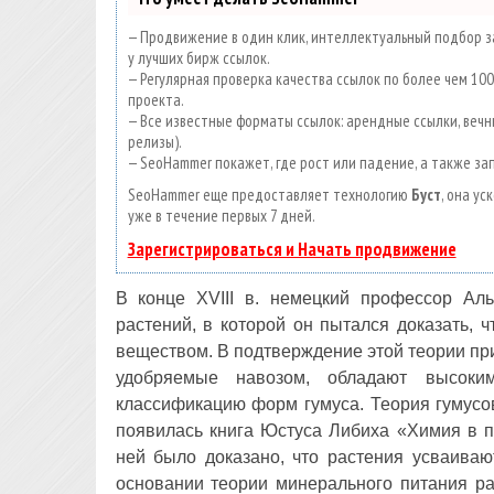
— Продвижение в один клик, интеллектуальный подбор за
у лучших бирж ссылок.
— Регулярная проверка качества ссылок по более чем 1
проекта.
— Все известные форматы ссылок: арендные ссылки, вечны
релизы).
— SeoHammer покажет, где рост или падение, а также за
SeoHammer еще предоставляет технологию
Буст
, она у
уже в течение первых 7 дней.
Зарегистрироваться и Начать продвижение
В конце XVIII в. немецкий профессор А
растений, в которой он пытался доказать, 
веществом. В подтверждение этой теории пр
удобряемые навозом, обладают высоки
классификацию форм гумуса. Теория гумусов
появилась книга Юстуса Либиха «Химия в п
ней было доказано, что растения усваива
основании теории минерального питания р