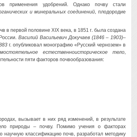
бов применения удобрений. Однако почву стали
рганических и минеральных соединений
, плодородие
чв в первой половине XIX века, в 1851 г
.
была создана
 России.
Василий
Васильевич Докучаев
(1846 – 1903)
–
883
г. опубликовал монографию «Русский чернозем» в
амостоятельное естественноисторическое тело
,
ятельности пяти факторов почвообразования:
ородах, вызывает в них ряд изменений, в результате
ело природы – почву. Помимо учения о факторах
ую научную классификацию почв, разработал методику