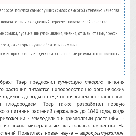
просов, покупка самых лучших ссылок с высокой степенью качества
00 показателям и ежедневный пересчет показателей качества
е ссылки, публикации (упоминания, мнения, отзывы, статьи, пресс-
просы, на которые нужно обратить внимание.
скоряет продвижение в десятки раз, а первые результаты появляются
льбрехт Тэер предложил
гумусовую теорию
питания
что растения питаются непосредственно органическим
иводились доводы о том, что почвы темноокрашенные,
м плодородием. Тэер также разработал первую
ого питания растений держалась до 1840 года, когда
риложении к земледелию и физиологии растений». В
ют из почвы минеральные питательные вещества. На
астений Появилась новая наука –
агрокультурхимия
,