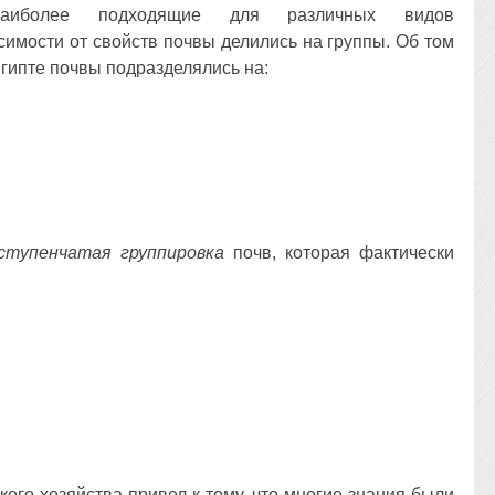
наиболее подходящие для различных видов
симости от свойств почвы делились на группы. Об том
 Египте почвы подразделялись на:
ступенчатая группировка
почв, которая фактически
ого хозяйства привел к тому, что многие знания были