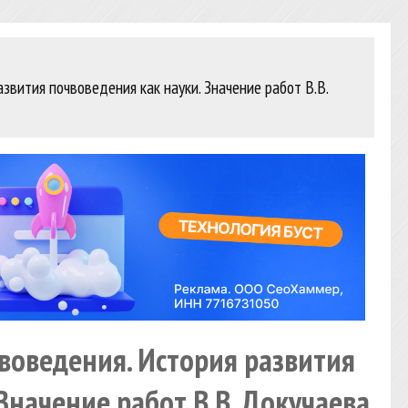
звития почвоведения как науки. Значение работ В.В.
чвоведения. История развития
Значение работ В.В. Докучаева