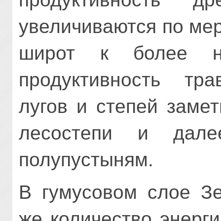
увеличиваются по ме
широт к более н
продуктивность тра
лугов и степей заме
лесостепи и дал
полупустыням.
В гумусовом слое Зе
же количество энерги