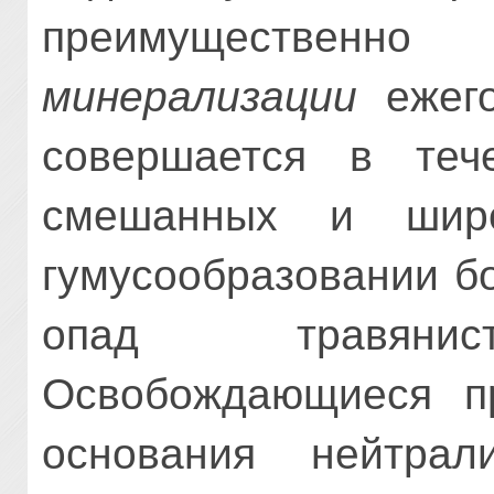
преимуществен
минерализации
ежего
совершается в теч
смешанных и широ
гумусообразовании б
опад травянист
Освобождающиеся п
основания нейтрал