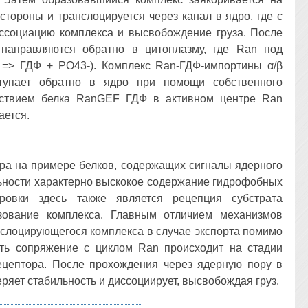
стороны и транслоцируется через канал в ядро, где с
ссоциацию комплекса и высвобождение груза. После
направляются обратно в цитоплазму, где Ran под
=> ГДФ + PO43-). Комплекс Ran-ГДФ-импортины α/β
ступает обратно в ядро при помощи собственного
йствием белка RanGEF ГДФ в активном центре Ran
ается.
дра на примере белков, содержащих сигналы ядерного
льности характерно выскокое содержание гидрофобных
ировки здесь также является рецепция субстрата
зование комплекса. Главным отличием механизмов
ранслоцирующегося комплекса в случае экспорта помимо
сть сопряжение с циклом Ran происходит на стадии
ецептора. После прохождения через ядерную пору в
ряет стабильность и диссоциирует, высвобождая груз.