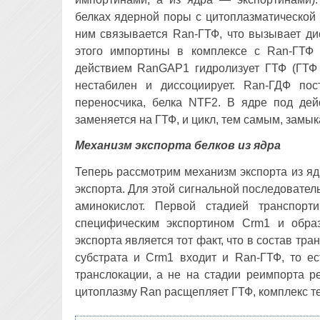
белках ядерной поры с цитоплазматической 
ним связывается Ran-ГТФ, что вызывает ди
этого импортины в комплексе с Ran-ГТФ 
действием RanGAP1 гидролизует ГТФ (ГТФ 
нестабилен и диссоциирует. Ran-ГДФ по
переносчика, белка NTF2. В ядре под де
заменяется на ГТФ, и цикл, тем самым, замык
Механизм экспорта белков из ядра
Теперь рассмотрим механизм экспорта из я
экспорта. Для этой сигнальной последовате
аминокислот. Первой стадией транспорт
специфическим экспортином Crm1 и обра
экспорта является тот факт, что в состав т
субстрата и Crm1 входит и Ran-ГТФ, то е
транслокации, а не на стадии реимпорта р
цитоплазму Ran расщепляет ГТФ, комплекс те