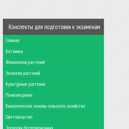
Конспекты для подготовки к экзаменам
Главная
Ботаника
Физиология растений
Экология растений
Культурные растения
Почвоведение
Биологические основы сельского хозяйства
Цветоводство
Зоология беспозвоночных