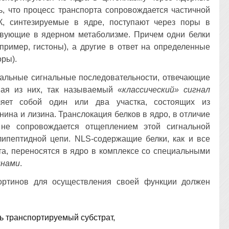
ь, что процесс транспорта сопровождается частичной
К, синтезируемые в ядре, поступают через поры в
ствующие в ядерном метаболизме. Причем одни белки
пример, гистоны), а другие в ответ на определенные
ры).
альные сигнальные последовательности, отвечающие
ная из них, так называемый «
классический» сигнал
ет собой один или два участка, состоящих из
ина и лизина. Транслокация белков в ядро, в отличие
не сопровождается отщеплением этой сигнальной
ипептидной цепи. NLS-содержащие белки, как и все
та, переносятся в ядро в комплексе со специальными
инами
.
ортинов для осуществления своей функции должен
ь транспортируемый субстрат,