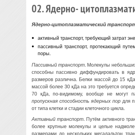
02. Ядерно- цитоплазмат
Ядерно-цитоплазматический транспор
активный транспорт, требующий затрат эне
пассивный транспорт, протекающий путе
поры.
Пассивный транспорт
. Молекулы небольших
способны пассивно диффундировать в ядр
размеров различна. Белки массой до 15 кДа
массой более 30 кДа на это требуется опре
70 кДа, по-видимому, вообще не могут п
пропускная способность ядерных пор
для п
от типа клетки и стадии клеточного цикла.
Активный транспорт
. Путём активного тр
более крупные молекулы и целые надмоле
размерами до нескольких мегадальтон тра