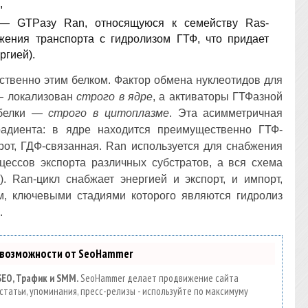
,
к — GTPазу Ran, относящуюся к семейству Ras-
ения транспорта с гидролизом ГТФ, что придает
ргией).
ственно этим белком. Фактор обмена нуклеотидов для
— локализован
строго в ядре
, а активаторы ГТФазной
 белки —
строго в цитоплазме
. Эта асимметричная
адиента: в ядре находится преимущественно ГТФ-
рот, ГДФ-связанная. Ran используется для снабжения
оцессов экспорта различных субстратов, а вся схема
e). Ran-цикл снабжает энергией и экспорт, и импорт,
, ключевыми стадиями которого являются гидролиз
.
 возможности от SeoHammer
SEO, Трафик и SMM.
SeoHammer делает продвижение сайта
статьи, упоминания, пресс-релизы - используйте по максимуму