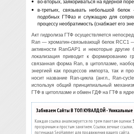
во-вторых, заякориваться на ядерной поре
в-третьих, связывать небольшой бело
подобных ГТФаз и служащую для сопряж
процессу необратимость (снабжает его эне
Акт гидролиза ГТФ осуществляется непосред
Ran — хроматин-связывающй белок RCC1 
активности RanGAP1 и некоторые другие
локализация приводит к формированию гр
связанная форма Ran, в цитоплазме, наобо
энергией как процессов импорта, так и пр
носит название Ran-цикла (англ., Ran-cycl
используя общий принципиальный механизм
ГТФ в цитоплазме и обмен ГДФ на ГТФ в ядре
Забиваем Сайты В ТОП КУВАЛДОЙ - Уникальные
Каждая ссылка анализируется по трем пакетам оценки:
прозрачным и простым занятием. Ссылки, вечные ссылки, 
потенциал SeoHammer для продвижения вашего сайта.