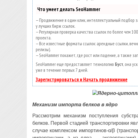
Что умеет делать SeoHammer
— Продвижение в один клик, интеллектуальный подбор за
у лучших бирж ссылок.
— Регулярная проверка качества ссылок по более чем 1
проекта.
— Все известные форматы ссылок: арендные ссылки, вечны
релизы).
— SeoHammer покажет, где рост или падение, а также за
SeoHammer еще предоставляет технологию
Буст
, она у
уже в течение первых 7 дней.
Зарегистрироваться и Начать продвижение
Механизм импорта белков в ядро
Рассмотрим механизм поступления субст
белков. Первой стадией транспортировки яв
случае комплексом импортинов-α/β (трансп
импортинами, а из ядра — экспортинами).