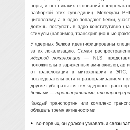
поры, и нет никаких оснований предполагат
разборкой этих субъединиц. Молекулы РН
цитоплазму, а в ядро попадают белки, уча
должны поступать в ядро конститутивно (на
стимулы (например, транскрипционные факто
У ядерных белков идентифицированы специ
за их локализацию. Самая распространен
ядерной локализации
— NLS, представля
положительно заряженных аминокислот, аргин
от транслокации в митохондрии и ЭПС, 
последовательности и разворачиванием пол
другие субстраты систем ядерного транспор
белками —
транспортинами, или кариофер
Каждый транспортин или комплекс трансп
обладать тремя активностями:
во-первых, он должен узнавать и связыват