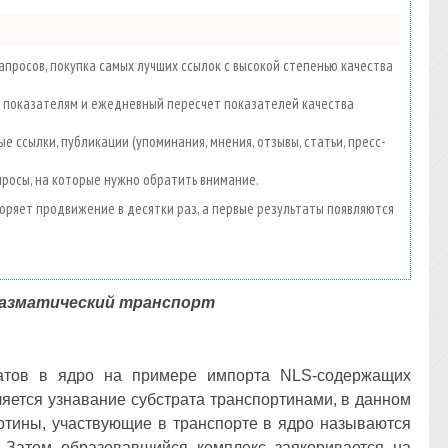
просов, покупка самых лучших ссылок с высокой степенью качества
00 показателям и ежедневный пересчет показателей качества
е ссылки, публикации (упоминания, мнения, отзывы, статьи, пресс-
просы, на которые нужно обратить внимание.
скоряет продвижение в десятки раз, а первые результаты появляются
ратов в ядро на примере импорта NLS-содержащих
ляется узнавание субстрата транспортинами, в данном
ортины, участвующие в транспорте в ядро называются
 Затем образовавшийся комплекс заякоривается на