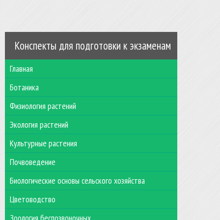
Конспекты для подготовки к экзаменам
Главная
Ботаника
Физиология растений
Экология растений
Культурные растения
Почвоведение
Биологические основы сельского хозяйства
Цветоводство
Зоология беспозвоночных