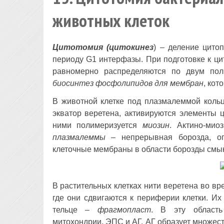
животных клеток
Цитотомия (цитокинез
) – деление цито
периоду G1 интерфазы. При подготовке к ц
равномерно распределяются по двум пол
биосинтез фосфолипидов для мембран
, кот
В животной клетке под плазмалеммой кольц
экватор веретена, активируются элементы 
ними полимеризуется
миозин
. Актино-мио
плазмалеммы
– непрерывная борозда, оп
клеточные мембраны в области борозды смык
В растительных клетках нити веретена во вр
где они сдвигаются к периферии клетки. Их
тельце –
фрагмопласт
. В эту область
митохондрии, ЭПС и АГ. АГ образует множес