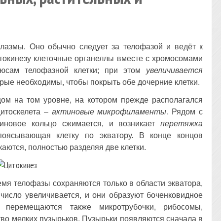
плазмы. Оно обычно следует за телофазой и ведёт к
итокинезу клеточные органеллы вместе с хромосомами
юсам телофазной клетки; при этом
увеличивается
орые необходимы, чтобы покрыть обе дочерние клетки.
ом на том уровне, на котором прежде располагался
цитоскелета –
актиновые микрофиламенты
. Рядом с
зиновое кольцо сжимается, и возникает
перетяжка
оясывающая клетку по экватору. В конце концов
аются, полностью разделяя две клетки.
емя телофазы сохраняются только в области экватора,
 число увеличивается, и они образуют боченковидное
 перемещаются также микротрубочки, рибосомы,
тво мелких пузырьков. Пузырьки появляются сначала в