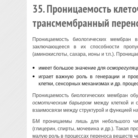
35. Проницаемость клет
трансмембранный перен
Проницаемость биологических мембран в
заключающееся в их способности пропу
(аминокислоты, сахара, ионы и т.п.). Прониц
имеет большое значение для
осморегуляц
играет важную роль в генерации и пров
клетки, сенсорных механизмах и др. проце
Проницаемость биологических мембран об
осмотическим барьером
между клеткой и 
взаимосвязи между структурой и функцией н
БМ проницаемы лишь для небольшого чи
(глицерин, спирты, мочевина и др.). Такая пр
малую роль в процессах переноса веществ ч