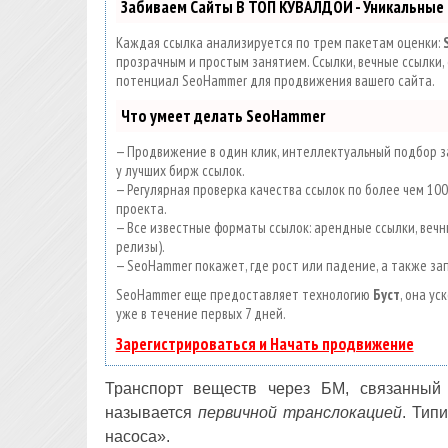
Забиваем Сайты В ТОП КУВАЛДОЙ - Уникальные
Каждая ссылка анализируется по трем пакетам оценки:
прозрачным и простым занятием. Ссылки, вечные ссылки, 
потенциал SeoHammer для продвижения вашего сайта.
Что умеет делать SeoHammer
— Продвижение в один клик, интеллектуальный подбор за
у лучших бирж ссылок.
— Регулярная проверка качества ссылок по более чем 1
проекта.
— Все известные форматы ссылок: арендные ссылки, вечны
релизы).
— SeoHammer покажет, где рост или падение, а также за
SeoHammer еще предоставляет технологию
Буст
, она у
уже в течение первых 7 дней.
Зарегистрироваться и Начать продвижение
Транспорт веществ через БМ, связанный
называется
первичной транслокацией
. Тип
насоса».