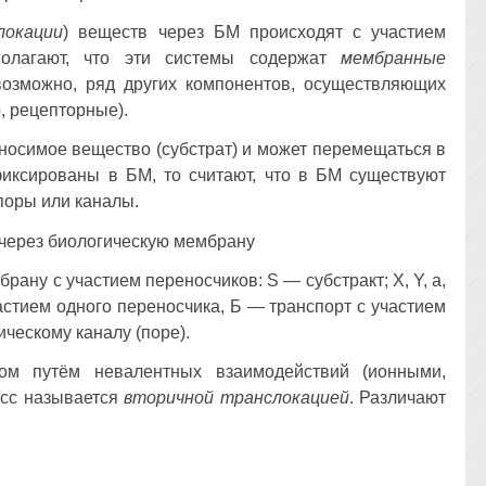
локации
) веществ через БМ происходят с участием
полагают, что эти системы содержат
мембранные
возможно, ряд других компонентов, осуществляющих
, рецепторные).
еносимое вещество (субстрат) и может перемещаться в
иксированы в БМ, то считают, что в БМ существуют
поры или каналы.
ану с участием переносчиков: S — субстракт; X, Y, a,
частием одного переносчика, Б — транспорт с участием
ческому каналу (поре).
том путём невалентных взаимодействий (ионными,
есс называется
вторичной транслокацией
. Различают