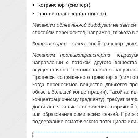
котранспорт (симпорт),
противотранспорт (антипорт).
Механизм облегчённой диффузии
не зависит
способом переносится, например, глюкоза в 
Котранспорт
— совместный транспорт двух 
Механизм противотранспорта
подразу
направлении с потоком другого веществ
осуществляется противоположно направле
Процессы сопряжённого транспорта (симпорт
когда переносимое вещество движется про
область большей концентрации). Такой активн
концентрационному градиенту), требует
затр
достигается за счёт сопряжения вторичной
или образования химических связей. При э
поддержание осмотического потенциала или