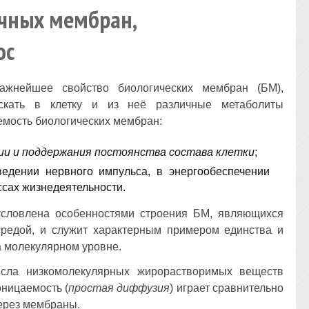
очных мембран,
ос
ажнейшее свойство биологических мембран (БМ),
скать в клетку и из неё различные метаболиты
аемость биологических мембран:
ии и поддержания постоянства состава клетки
;
едении нервного импульса, в энергообеспечении
ссах жизнедеятельности.
условлена особенностями строения БМ, являющихся
средой, и служит характерным примером единства и
а молекулярном уровне.
сла низкомолекулярных жирорастворимых веществ
оницаемость (
простая диффузия
) играет сравнительно
ерез мембраны.