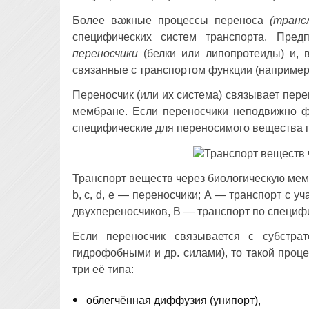
Более важные процессы переноса
(транс
специфических систем транспорта. Пред
переносчики
(белки или липопротеиды) и, 
связанные с транспортом функции (например
Переносчик (или их система) связывает пер
мембране. Если переносчики неподвижно ф
специфические для переносимого вещества 
Транспорт веществ через биологическую мембр
b, c, d, e — переносчики; А — транспорт с у
двухпереносчиков, В — транспорт по специфи
Если переносчик связывается с субстра
гидрофобными и др. силами), то такой проц
три её типа:
облегчённая диффузия (унипорт),