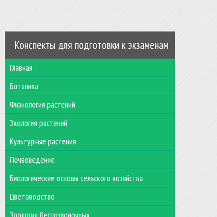
Конспекты для подготовки к экзаменам
Главная
Ботаника
Физиология растений
Экология растений
Культурные растения
Почвоведение
Биологические основы сельского хозяйства
Цветоводство
Зоология беспозвоночных