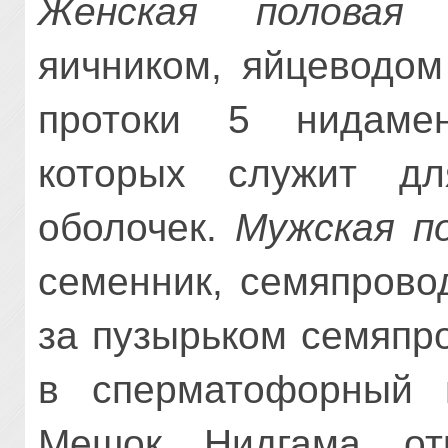
Женская половая
яичником, яйцеводом
протоки 5 нидамен
которых служит дл
оболочек.
Мужская п
семенник, семяпровод
за пузырьком семяпр
в сперматофорный 
Мешок Нидгама от