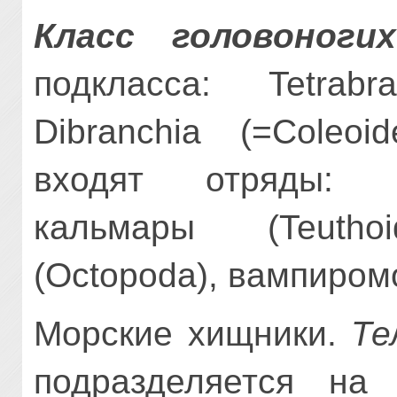
Класс головоногих
подкласса: Tetrabr
Dibranchia (=Coleoi
входят отряды: ка
кальмары (Teuth
(Octopoda), вампиро
Морские хищники.
Те
подразделяется на