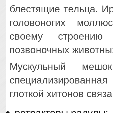
блестящие тельца. И
головоногих моллю
своему строени
позвоночных животны
Мускульный мешок
специализированная 
глоткой хитонов свя
ретракторы радулы;