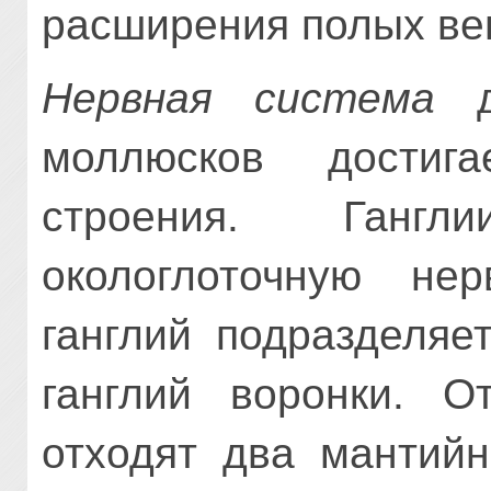
расширения полых ве
Нервная система
дв
моллюсков достиг
строения. Ганг
окологлоточную не
ганглий подразделяе
ганглий во­ронки. 
отходят два мантийн