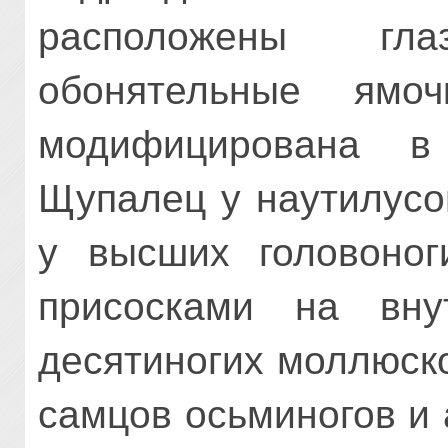
расположены гл
обонятельные ямо
модифицирована в
Щупалец у наутилусо
у высших головоно
присосками на вну
десятиногих моллюск
самцов осьминогов и