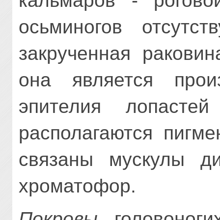
кальмаров - роговой
осьминогов отсутст
закрученная раковин
она является про
эпителия лопасте
располагаются пигме
связаны мускулы ди
хроматофор.
Покровы
головоноги