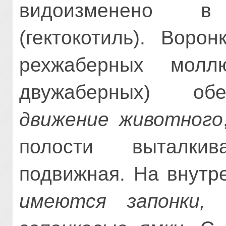
видо­изменено 
(гектокотиль). Воро
рехжаберных мол
двужаберных) об
движение животного
полости выталки
подвижная. На внутр
имеются за­понки,