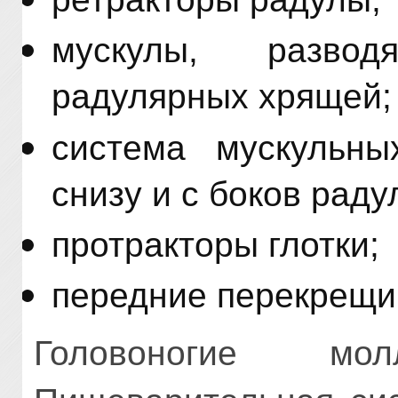
мускулы, разво
радулярных хрящей;
система мускульны
снизу и с боков рад
протракторы глотки;
передние перекрещи
Головоногие 