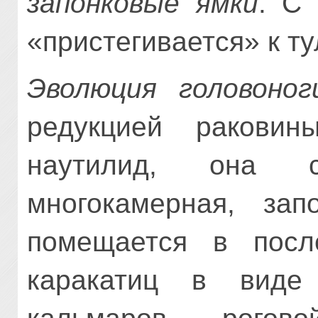
запонковые ямки
. С
«пристегивается» к т
Эволюция головоног
редукцией раковин
наутилид, она сп
многокамерная, зап
помещается в посл
каракатиц в виде 