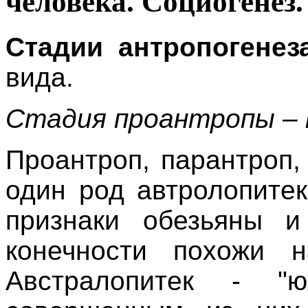
человека. Социогенез.
Стадии антропогенез
вида.
Стадия проантропы –
Проантроп, парантроп
один род автролопите
признаки обезьяны и
конечности похожи 
Австралопитек - "