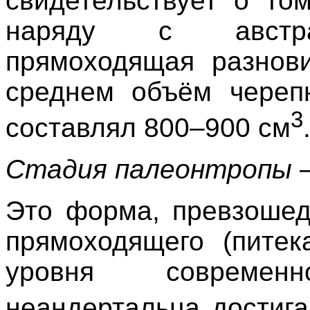
свидетельствует о то
наряду с австра
прямоходящая разнови
среднем объём черепн
3
составлял 800–900 см
Стадия палеонтропы –
Это форма, превзошед
прямоходящего (питек
уровня современ
неандертальца достиг