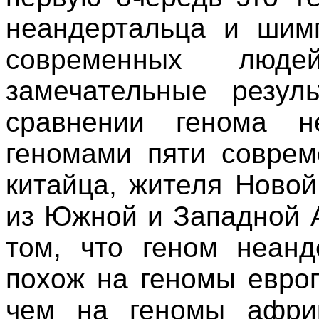
неандертальца и шимп
современных люде
замечательные резул
сравнении генома н
геномами пяти совре
китайца, жителя Ново
из Южной и Западной 
том, что геном неанд
похож на геномы европ
чем на геномы африк