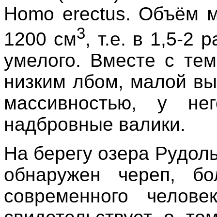
Homo erectus. Объём м
3
1200 см
, т.е. в 1,5-2
умелого. Вместе с те
низким лбом, малой вы
массивностью, у не
надбровные валики.
На берегу озера Рудол
обнаружен череп, б
современного челове