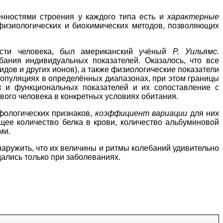
енностями строения у каждого типа есть и
характерные
 физиологических и биохимических методов, позволяющих
ости человека, был американский учёный
Р. Уильямс.
ания индивидуальных показателей. Оказалось, что все
дов и других ионов), а также физиологические показатели
 популяциях в определённых диапазонах, при этом границы
х и функциональных показателей и их сопоставление с
ого человека в конкретных условиях обитания.
фологических признаков,
коэффициент вариации
для них
щее количество белка в крови, количество альбуминовой
ми.
аружить, что их величины и ритмы колебаний удивительно
ались только при заболеваниях.