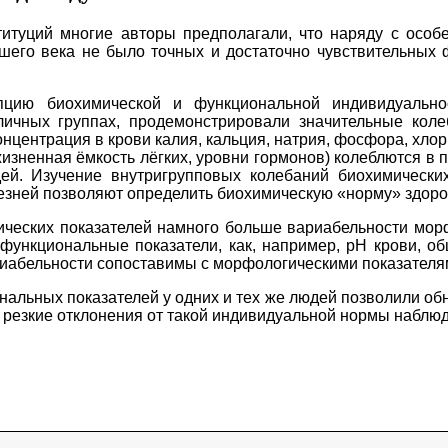
итуций многие авторы предполагали, что наряду с особ
ашего века не было точных и достаточно чувствительных
пцию биохимической и функциональной индивидуальн
чных группах, продемонстрировали значительные колеб
центрация в крови калия, кальция, натрия, фосфора, хлори
жизненная ёмкость лёгких, уровни гормонов) колеблются в
ей. Изучение внутригрупповых колебаний биохимически
зней позволяют определить биохимическую «норму» здоров
ических показателей намного больше вариабельности мор
ункциональные показатели, как, например, рН крови, об
ариабельности сопоставимы с морфологическими показателя
льных показателей у одних и тех же людей позволили обн
резкие отклонения от такой индивидуальной нормы наблюд