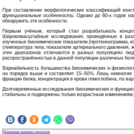
При составлении морфологических классификаций конст
функциональные особенности
. Однако до 60-х годов н
обнаружить эти особенности.
Первым учёным, который стал разрабатывать конце
Широкомасштабные исследования, проведённые в разли
изученные биохимические показатели (протеинограмма, кон
(температура тела, показатели артериального давления, 
этих диапазонов отличаются в разных популяциях люд
распространённостью в данной популяции различных боле
Вариабельность большинства биохимических и физиолог
на порядок выше и составляет 15–50%. Лишь немногие ф
фракции белка, концентрация в крови гемоглобина, по в
Долговременные исследования биохимических и функциона
стабильны и подвержены только возрастным изменениям; 
Машинная вышивка шевронов