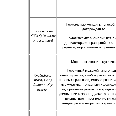
Нормальные женщины, способн
деторождению.
Трисомия по
Х(XXX) (лишняя
Соматических аномалий нет. 
Х у женщин)
долихоморфия пропорций, рост
среднего, жироотложение ср
Морфологически – мужчины
Первичный мужской гипогонад
евнухоидность, слабое развитие в
Клайнфель-
половых признаков, слабое развити
тера(XXY)
мускулатуры, тенденция к долихо
(лишняя Х у
недоразвитие диаметров грудной 
мужчин)
увеличение тазового диаметра отн
ширины плеч, проявление гино
тенденций в топографии жироотл