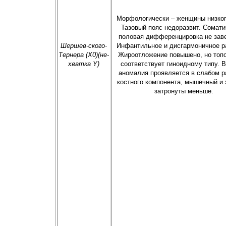
Морфологически – женщины низког
Тазовый пояс недоразвит. Сомати
половая дифференцировка не зав
Шершев-ского-
Инфантильное и дисгармоничное р
Тернера (X0)(не-
Жироотложение повышено, но топ
хватка Y)
соответствует гиноидному типу. 
аномалия проявляется в слабом р
костного компонента, мышечный и
затронуты меньше.